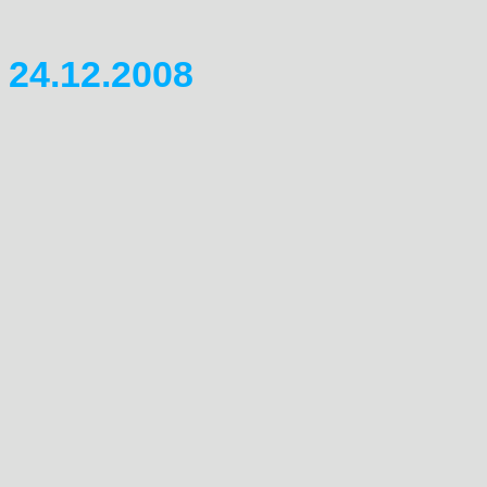
geschickt. Ausserdem ist die 
24.12.2008
Nat�rlich m�chten wir es n
Mitgliedern, Freunden sowie 
und gesegnetes Weihnachtsf
unfallfreies gutes neues Ja
geht unser Gru� an "2cati" ,
Unfalles die Feiertage im K
Peter, gute Besserung und se
unterwegs.