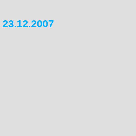
Jürgen) wieder online gestell
23.12.2007
Die Seiten sind unter nun un
mal mit einem Neubau zu ver
Wände zu weißeln, im Keller s
von Fenster vorhanden. Zum
Gummistiefel.... Aber wir wol
und das ist geschafft.
Darum allen Besuchern diese
eine guten Rutsch und allzeit
Koni