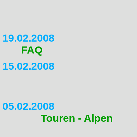
ihr Endorureise durch Kreta 
Vielen Dank.
19.02.2008
Die
FAQ
vom TB iss online. 
15.02.2008
Korrekturen in der Galerie v
hat sich was getan :-).
05.02.2008
Bei den
Touren - Alpen
ist e
hinzugekommen.