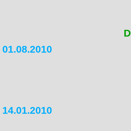
Der Termin & Ort stehen fest:
Vom 24. - 26.Juni in Stralsun
N�here Info findet ihr hier:
D
01.08.2010
Domitreffen 2010 - Bilder
Stehen wie immer im Treffen-
her damit.
14.01.2010
Domitreffen 2010