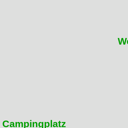
entschieden! Und zwar f�r 2 J
FIFA)
2015 findet das Treffen im 
Bahratal(Erzgebirge) statt.
W
Der Termin steht auch schon
4.-7.6.2015. Da es sich um 
(Donnerstag Feiertag in ein
schon am 04.06. angereist 
gegebener Zeit.
2016 werden wir dann wieder
Campingplatz
sein, da ware