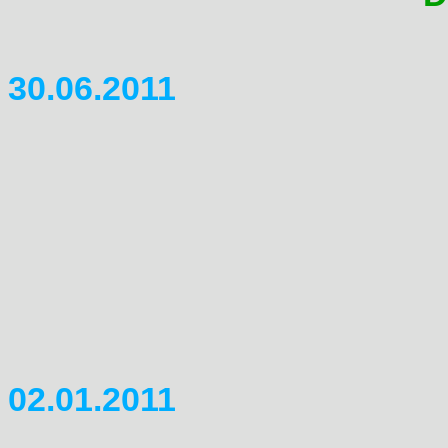
30.06.2011
Domitreffen 2011
Das Domitreffen 2011 in Wilm
Sch�n wars. Danke noch mal 
seine flei�igen Helferinnen 
Fotos folgen baldigst nachde
sonstige Rechte abgekl�rt s
02.01.2011
Domitreffen 2011