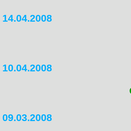
nach.....
14.04.2008
Anmeldung Treffen: Ihr könn
8.Internationale Honda-Domi
Für nähere Informationen gug
10.04.2008
Wenn ihr hier schon mal unte
auch mal eure Duftmarke im
arges Schattendasein
09.03.2008
Stephanie hat mir einen wun