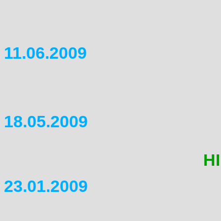
Der Termin & Ort stehen fest:
Stadtoldendorf. N�here Info 
11.06.2009
J�rgen war wieder in Marokk
Fotos & ein Video. Wie imme
18.05.2009
Domitreffen 2009
Die wichtigsten Infos gibte
H
23.01.2009
Mirko hat mir ein paar �nde