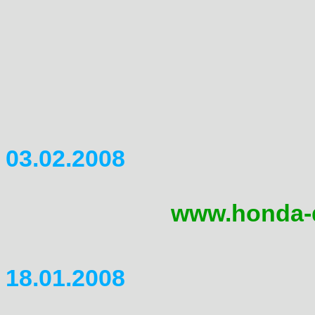
Und der interne Bereich ist f
Adressliste drin. Mehr würd
keine gute Idee. Leider habe
Drum wer rein will, schickt m
Benutzername & Passwort.
03.02.2008
Die Domain liegt nun auf eine
nun auch unter
www.honda-
gehts beim Inhalt-Pflegen wie
18.01.2008
In der Galerie habe ich ein p