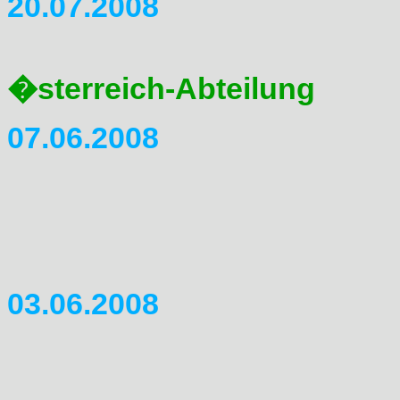
20.07.2008
Treffen der �sterreichfrakti
�sterreich-Abteilung
07.06.2008
In der FAQ was Neues hinzug
Fotos dazugebaut. (es komm
Tagen.
03.06.2008
Ich hab die Teilnehmerfotos
ppar Ortsangaben fehlen mir 