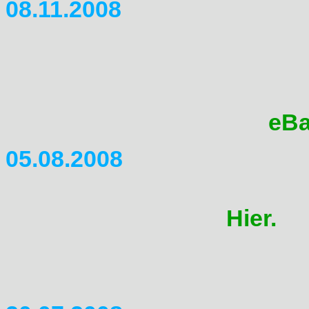
08.11.2008
Ich habe die Gebraucht-Preis
(passiert eigentlich laufend).
Domi/SLR/FMX/Vigor kaufen, b
einen Blick drauf werfen
eBa
05.08.2008
J�rgen hat mir einen Berich
geschickt. Findet ihr
Hier.
Au
wieder mal etwas erweiter 
Update an.