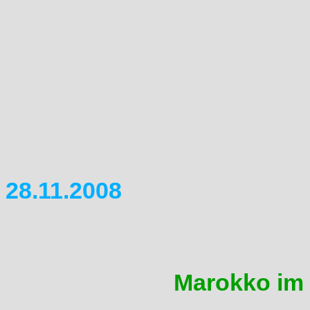
Und wir m�chten uns daf�r b
Leute mitschreiben und mitge
Wir freuen uns auf das Domin
hoffen euch alle hier begr�
Barbara + Koni
28.11.2008
J�rgen hat mir einen tollen B
k�rzlichen Reise nach Marokk
Tourenbereich:
Marokko im 