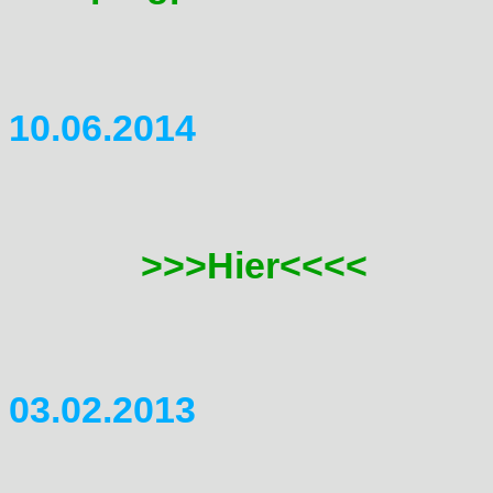
sehr toll. Termin steht noch ke
10.06.2014
Domitreffen 2015
F�r das Treffen 2015 suchen
Ich hab
>>>Hier<<<<
mal ein
bitte Euch, Eure Meinung a
03.02.2013
Domitreffen 2013