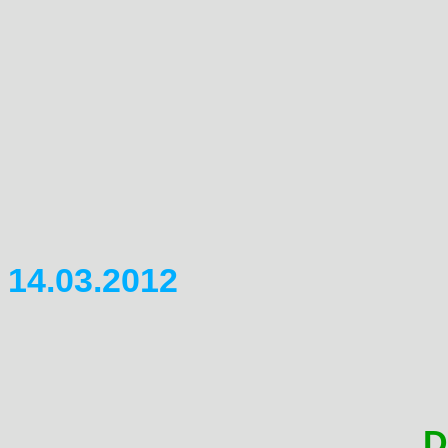
Das Domitreffen 2013 findet j
Hunsr�ck statt
N�here Info findet ihr im Fo
14.03.2012
Domitreffen 2012
Das Domitreffen 2012 findet 
See statt.
N�here Info findet ihr hier:
D