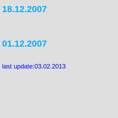
18.12.2007
Menü ausgetauscht, viel in d
korrigiert. Langsam wirds.....
01.12.2007
Start für die neuen Seiten.
last update:03.02.2013