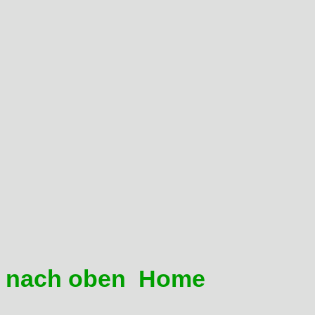
Eingrenzung Ölverbrauch:
Über den gesamten Drehzahlb
Beschleunigen kommt weiße
Ursache im Zylinder, Kolben
fresser, Kolbenring verschl
dem Auspuff nach Schiebebe
Zylinderkopf: verschlissene V
ausgehärtet nach hoher Km-L
Ventilführungen sind ausgesch
nach oben
Home