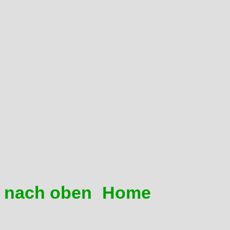
Beläge verschlissen
Die Metallscheiben im Ku
Überhitzung verzogen, die
mehr 100%tig plan an.
Du hast vollsyntetisches Öl 
Motorradmotoren freigegeb
Das Spiel am Handhebel (
Dein Kupplungszug ist ext
schwergängig
nach oben
Home