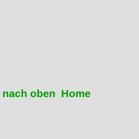
Die Nut vom innersten Dich
90Grad abgewinkelten Fah
ist in den hartnäckigen F
führt, dass der Dichtring 
eingeengt wird.
Neue Dichtringe, diese mi
Alles zusammenbauen und 
nach oben
Home
08 Ich krieg meine Bremsbe
Das liegt daran, dass diese 