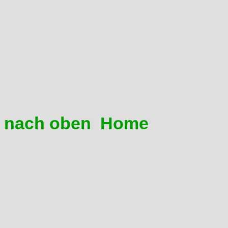
befüllt ist sie sehr sensibel 
Strecke nicht durch. Für die
besteht allerdings Handlung
Eintauchen der Gabel zu unte
Bremsscheibe, empfiehlt sich
10er - 12,5 Gabelöl und ca. 
nach oben
Home
10 Wie messe ich korrekt 
Der Ölstand wird direkt nach
stehenden Motorrad gemesse
eingeschraubt, sondern nur au