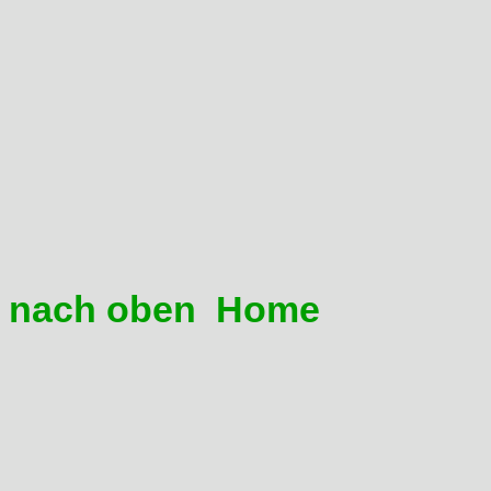
dadurch befindet sich der
höchsten Stelle. Bremsgrif
Lenker fixieren. Dadurch b
Handbremszylinder offen, 
Luftbläschen nach oben in
entweichen können.
nach oben
Home
07 Meine Bremsen schleife
Das liegt daran, dass die Br
oder hinten) schwergängig si