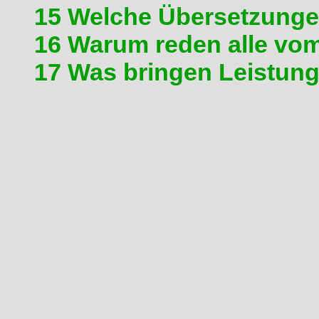
15 Welche Übersetzunge
16 Warum reden alle vom
17 Was bringen Leistu
01 Wenn die Domi öfters ma
Vorbemerkung 1:
Hier geht e
Ampel oder sonst wo bei son
des Motors. Läuft der Motor 
schlechten Leerlauf, ist sow
(Diagnose + Wartung)
Vorbemerkung 2:
Großvolumig
Schwungmasse sind sehr sensi