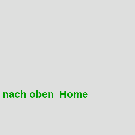
Weitere Ursachen:
Keine Anpassung des Leerlau
Zubehör-Auspuff. Ältere RD02
empfindlich wie die jüngere
Alle anderen Störungsquellen
man in allen Drehzahlbereic
nach oben
Home
02 Meine Domi knallt beim 
dem Auspuff