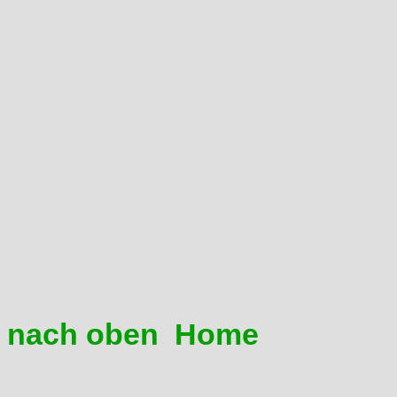
15 Welche Übersetzungen 
Für's Gelände:
Übersetzung der XR 600 R 14
bei ungefähr 130 km/h Höchs
hinten bis 50 auch möglich. 
Supermoto:
Vorne bis 16 Zahn möglich, h
Bezugsquellen: Götz, Büse
nach oben
Home