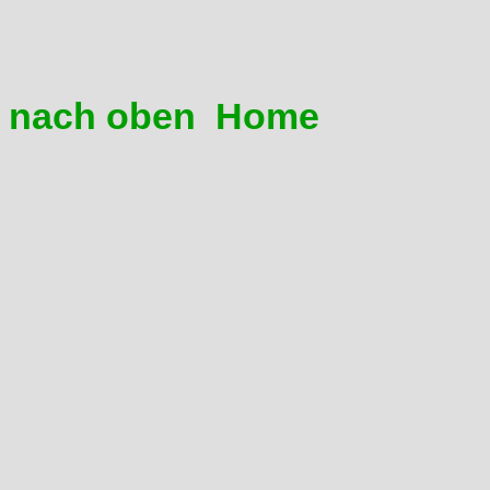
Differenz zwischen Min.-Max.
Ölstand auf Max. halten. No
nach oben
Home
11 Beim Ölwechsel läuft mi
Die Domi kriegt beim Ölwechse
Filterwechsel ca. 2,2 Liter. 
Rahmenrohr nur 1,5 Liter fass
einfach reinfüllen is nich. Al
links, im Bereich des Schalt
Motorblocks. Gehäuseschutz