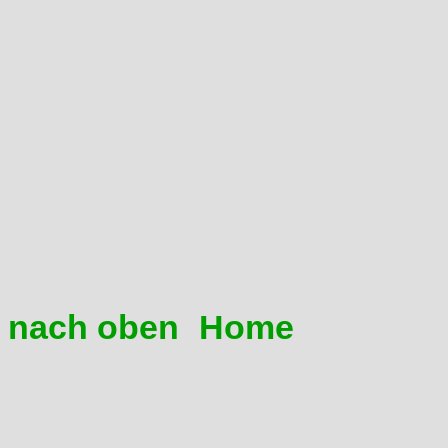
Das ist immer ein Zeichen fü
Krümmerdichtung am Zylin
Nebenluft am Vergaseran
Leerlaufgemisch-Schraube
Umdrehung raus)
Vergaser verdreckt
Kopfdichtung hinüber
nach oben
Home
03 Ist meine CDI defekt?