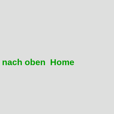
Dazu muss allerdings der 
werden
Die Sitzbank kann durch e
werden
Damit kommen auch Personen
nach oben
Home
05 Meine Domi ruckelt bei g
(Konstantfahrruckeln)
Wie bei allen anderen Motorr
Inspektionsprogramm.