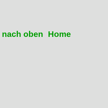
Vom Spezialisten die Bank 
erfolgsversprechende Lösu
Links
nach oben
Home
13 Beim Beschleunigen dre
es nennenswert vorwärts g
rutscht!
Das kommt hauptsächlich im 
Ursachen: