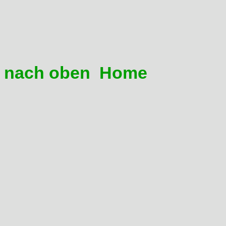
greifen und vorsichtig hin
Sattels ist von Vorteil. We
Wenn nicht, bleibt nur no
nach oben
Home
09 Ich bin mit meiner Gabe
Vorbemerkung: Die Showa-Gab
Großserien-Enduro-Gabeln d
Strasse und leichtes Gelände f
ist. Ganz wichtig: in die Gabe
10er, wie in manchen Repara