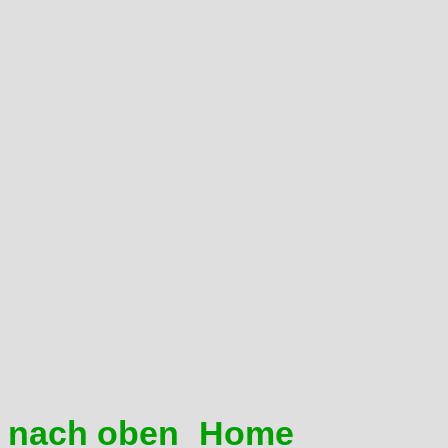
Ablassschraube (SW12) auf u
Ablassschraube am Rahmenu
Vorsicht, das Öl kommt da hef
geht nicht ohne Sauerei, dic
Ablassschrauben zu, nicht fe
Möglichkeiten:
1,5 Liter in´s Rahmenrohr 
tuckern lassen. Das restlic
1,5 Liter in´s Rahmenrohr 
Ventileinstellkappen einfül
nach oben
Home