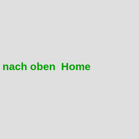
Zusätzlich typisch Dominator
Vergasermembran rissig (T
Aircut-Ventil defekt (Teil 9)
CDI defekt
nach oben
Home
06 Ich krieg meine Vorderbr
Seltsamerweise typisch Domi
Bremse verbaut ist.
Klassische Methode, also obe