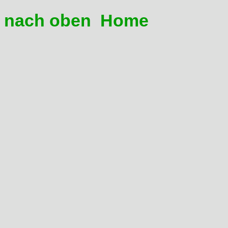
und Böse, im Zubehör ca. 15
nach oben
Home
04 Ich komme auf meiner D
den Boden
Beileid, du gehörst zu den 
darfst Domi fahren.
Man kann die Gabel nach 
an den Standrohren Mark
Die Vorspannung am hinte
zurückgenommen werden, u
Strasse und leichtem Gelä