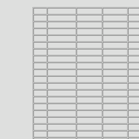
Nr.:
Datum
Baujahr
KM
1
12.05.08
07/91
26500
2
13.05.08
12/94
12800
3
14.05.08
08/94
34800
4
15.05.08
03/90
28200
5
16.05.08
09/88
???
6
17.05.08
03/92
40000
7
18.05.08
12/88
58000
8
19.05.08
03/90
31000
9
20.05.08
04/91
31000
10
21.05.08
03/95
41000
11
22.05.08
03/92
55000
12
23.05.08
11/94
39000
13
24.05.08
08/97
18700
14
25.05.08
06/91
40000
15
26.05.08
05/94
50000
16
27.05.08
03/93
9190
17
28.05.08
04/98
8800
18
29.05.08
08/97
18700