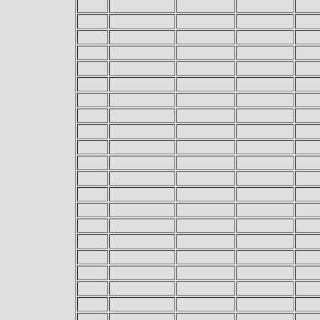
406
03.04.11
05/98
69873
407
04.04.11
04/88
25500
408
04.04.11
03/98
14600
409
08.04.11
09/05
6330
410
09.04.11
11/95
16000
411
09.04.11
12/06
7941
412
10.04.11
05/90
36473
413
10.04.11
03/05
5042
414
11.04.11
04/97
10205
415
14.04.11
07/05
10100
416
15.04.11
04/00
37455
417
16.04.11
03/90
38000
418
17.04.11
07/99
8273
419
17.04.11
03/06
10200
420
19.04.11
03/94
35071
421
20.04.11
03/00
14200
422
22.04.11
07/01
16500
423
23.04.11
02/95
17626
424
23.04.11
12/93
13400
425
24.04.11
09/05
3177