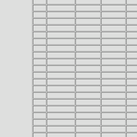
80
07.09.08
08/92
30000
81
07.09.08
07/94
38470
82
07.09.08
06/96
16300
83
09.09.08
05/92
23107
84
10.09.08
07/94
19898
85
19.09.08
02/99
42000
86
27.09.08
07/95
30000
87
28.09.08
02/95
36557
88
30.09.08
03/97
39575
89
04.10.08
06/89
40000
90
04.10.08
??/91
48000
91
05.10.08
06/93
41000
92
05.10.08
08/91
67704
93
06.10.08
04/95
12000
94
08.10.08
04/95
36189
95
13.10.08
04/89
39038
96
14.10.08
08/91
28035
97
19.10.08
06/89
48000
98
20.10.08
05/92
23200
99
22.10.08
08/00
3518
100
24.10.08
09/98
16000