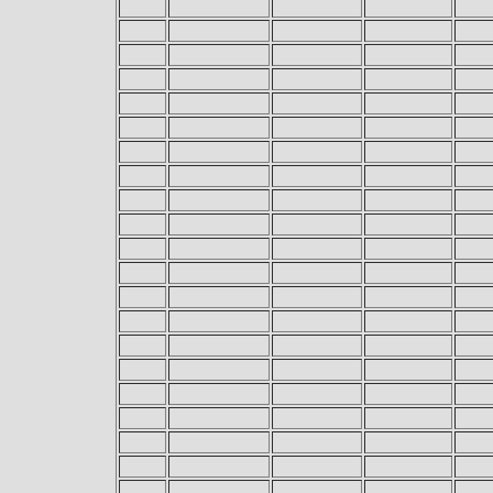
19
30.05.08
04/86
9000
20
31.05.08
04/90
49920
21
01.06.08
06/91
40000
22
02.06.08
09/94
32700
23
03.06.08
02/94
14900
24
04.06.08
12/93
22900
25
05.06.08
04/99
28988
26
06.06.08
10/00
6810
27
07.06.08
01/92
54000
28
08.06.08
02/91
48954
29
09.06.08
06/94
32000
30
10.06.08
10/92
27666
31
11.06.08
02/95
12300
32
12.06.08
03/98
12202
33
13.06.08
03/96
31500
34
14.06.08
05/93
37000
35
15.06.08
08/88
46000
36
22.06.08
07/89
46000
37
22.06.08
01/00
25000
38
22.06.08
06/93
29600
39
24.06.08
06/90
47000