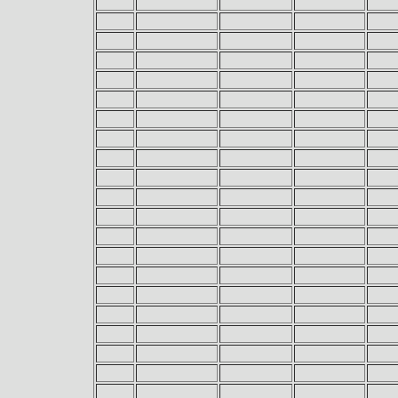
365
11.11.10
06/89
48841
366
11.11.10
12/97
30000
367
12.11.10
08/05
15000
368
16.11.10
07/88
22200
369
21.11.10
06/91
45800
370
21.11.10
03/91
34000
371
21.11.10
06/94
10688
372
28.11.10
05/97
42572
373
28.11.10
12/06
13480
374
23.11.10
01/01
54000
375
21.01.11
05/06
6211
376
23.01.11
04/05
42205
377
06.02.11
08/96
26775
378
14.02.11
11/93
25416
379
16.02.11
04/88
44433
380
20.02.11
04/97
26850
381
20.02.11
04/93
24000
382
22.02.11
04/97
13950
383
24.02.11
04/98
43685
384
24.02.11
03/90
62000
385
27.02.11
04/88
51000