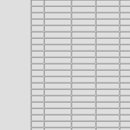
121
13.12.08
05/99
17485
122
07.12.09
08/07
8124
123
06.12.08
04/07
9100
124
01.12.08
07/92
14700
125
04.01.09
??/05
3300
126
04.01.09
01/92
33000
127
16.01.09
04/97
5156
128
17.01.09
01/92
26000
129
19.01.09
04/92
32000
130
20.01.09
03/95
16000
131
18.01.09
04/00
5600
132
24.01.09
02/92
60000
133
25.01.09
01/92
32000
134
25.01.09
03/99
25700
135
01.02.09
04/06
5933
136
27.01.09
0
????
137
07.02.09
12/96
23404
138
19.02.09
10/97
26500
139
15.02.09
??/97
24000
140
20.02.09
??/94
22340