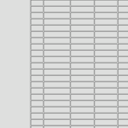
345
23.09.10
07/93
43000
346
24.09.10
07/99
26653
347
02.10.10
01/95
43000
348
03.10.10
04/07
16700
349
03.10.10
06/07
13616
350
04.10.10
04/98
22391
351
06.10.10
08/94
22500
352
09.10.10
07/93
43000
353
09.10.10
03/96
15474
354
09.10.10
12/88
63000
355
10.10.10
07/05
12900
356
10.10.10
07/95
19376
357
11.10.10
02/99
13300
358
19.10.10
03/90
45000
359
20.10.10
03/94
85488
360
28.10.10
09/93
23548
361
31.10.10
03/93
20600
362
07.11.10
03/94
31400
363
07.11.10
04/90
40340
364
08.11.10
07/98
11800