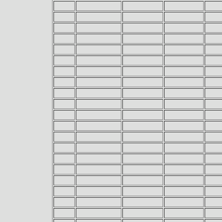
60
02.08.08
07/93
25071
61
02.08.08
03/88
18300
62
03.08.08
06/89
15083
63
04.08.08
02/91
51000
64
05.08.08
07/00
11083
65
07.08.08
08/00
14000
66
09.08.08
05/00
19200
67
09.08.08
03/94
46255
68
09.08.08
05/00
11591
69
10.08.08
05/97
10124
70
10.08.08
03/93
20400
71
11.08.08
??/97
???
72
17.08.08
03/97
24000
73
17.08.08
03/88
76876
74
17.08.08
02/88
48259
75
22.08.08
05/95
41000
76
23.08.08
06/93
41500
77
24.08.08
02/96
30000
78
19.08.08
03/94
46255
79
06.09.08
02/91
51000